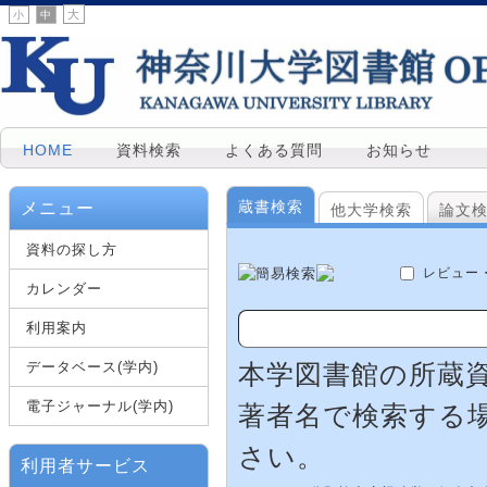
大
小
中
HOME
資料検索
よくある質問
お知らせ
蔵書検索
メニュー
他大学検索
論文
資料の探し方
レビュー
カレンダー
利用案内
データベース(学内)
本学図書館の所蔵
電子ジャーナル(学内)
著者名で検索する
さい。
利用者サービス