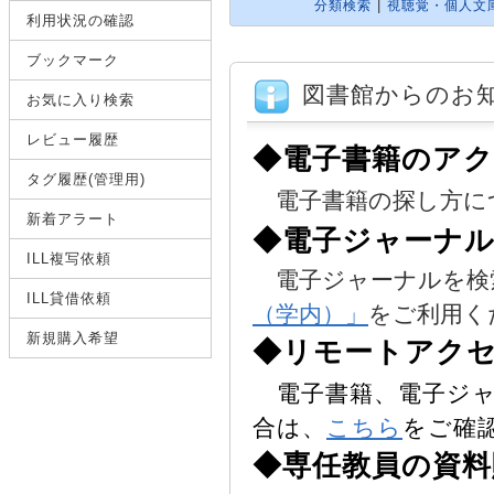
|
分類検索
視聴覚・個人文
利用状況の確認
ブックマーク
図書館からのお
お気に入り検索
レビュー履歴
◆電子書籍のア
タグ履歴(管理用)
電子書籍の探し方に
新着アラート
◆電子ジャーナ
ILL複写依頼
電子ジャーナルを検
ILL貸借依頼
（学内）」
をご利用く
新規購入希望
◆リモートアク
電子書籍、電子ジャ
合は、
こちら
をご確
◆専任教員の資料