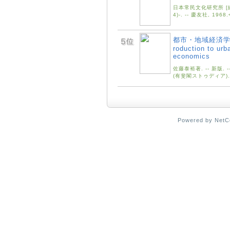
日本常民文化研究所 [編].
4)-. -- 慶友社, 196
都市・地域経済学へ
roduction to urb
economics
佐藤泰裕著. -- 新版. --
(有斐閣ストゥディア).
Powered by Net