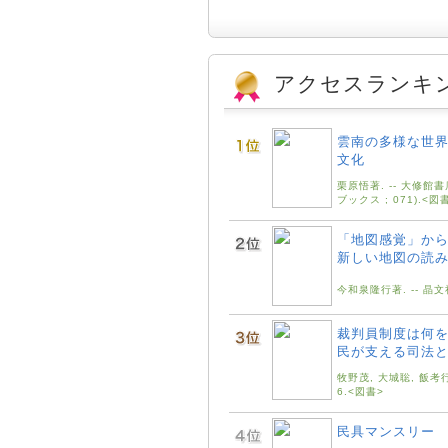
アクセスランキ
雲南の多様な世界
文化
栗原悟著. -- 大修館書店,
ブックス ; 071).<図
「地図感覚」から
新しい地図の読
今和泉隆行著. -- 晶文社
裁判員制度は何を
民が支える司法
牧野茂, 大城聡, 飯考行編
6.<図書>
民具マンスリー