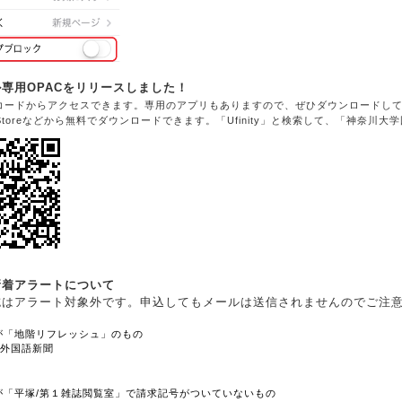
専用OPACをリリースしました！
コードからアクセスできます。専用のアプリもありますので、ぜひダウンロードし
 Storeなどから無料でダウンロードできます。「Ufinity」と検索して、「神奈川
新着アラートについて
誌はアラート対象外です。申込してもメールは送信されませんのでご注
が「地階リフレッシュ」のもの
の外国語新聞
が「平塚/第１雑誌閲覧室」で請求記号がついていないもの