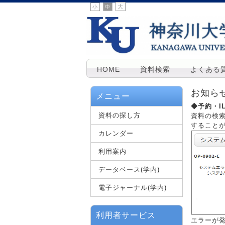
大
小
中
HOME
資料検索
よくある
お知ら
メニュー
◆予約・I
資料の探し方
資料の検
すること
カレンダー
利用案内
データベース(学内)
電子ジャーナル(学内)
利用者サービス
エラーが発