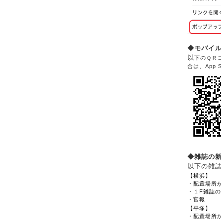
◆モバイル
以
下のＱＲ
合は、App
◆雑誌の
以下の雑
【横浜】
・配置場所
・１F雑誌
・官報
【平塚】
・配置場所