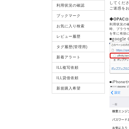
してくだ
利用状況の確認
ご迷惑を
ブックマーク
◆
OPAC
利用状況の確
お気に入り検索
時、ブラウ
を常に有効
レビュー履歴
■
google
タグ履歴(管理用)
新着アラート
ILL複写依頼
ILL貸借依頼
■iPho
新規購入希望